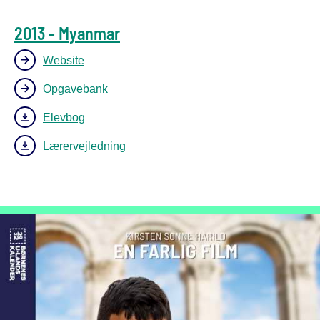
2013 - Myanmar
Website
Opgavebank
Elevbog
Lærervejledning