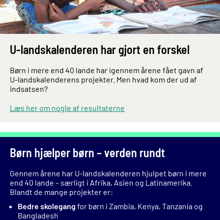
U-landskalenderen har gjort en forskel
Børn i mere end 40 lande har igennem årene fået gavn af
U-landskalenderens projekter. Men hvad kom der ud af
indsatsen?
Læs her om nogle af resultaterne
Børn hjælper børn – verden rundt
Gennem årene har U-landskalenderen hjulpet børn i mere
end 40 lande – særligt i Afrika, Asien og Latinamerika.
Blandt de mange projekter er:
Bedre skolegang
for børn i Zambia, Kenya, Tanzania og
Bangladesh